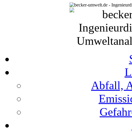
L
Abfall, 
Emissi
Gefahr